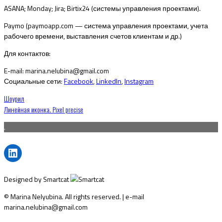
ASANA; Monday; Jira; Birtix24 (системы управления проектами).
Paymo (paymoapp.com — система управления проектами, учета
рабочего времени, выставления счетов клиентам и др.)
Для контактов:
E-mail: marina.nelubina@gmail.com
Социальные сети:
Facebook
,
LinkedIn
,
Instagram
Навигация
Шоурил
Линейная иконка. Pixel precise
по
.
записям
LinkedIn
Designed by Smartcat
© Marina Nelyubina. All rights reserved. | e-mail
marina.nelubina@gmail.com