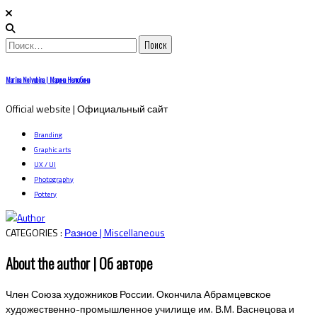
Найти:
Skip
Marina Nelyubina | Марина Нелюбина
to
content
Official website | Официальный сайт
Branding
Graphic arts
UX / UI
Photography
Pottery
CATEGORIES :
Разное | Miscellaneous
About the author | Об авторе
Член Союза художников России. Окончила Абрамцевское
художественно-промышленное училище им. В.М. Васнецова и