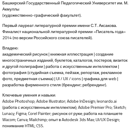
Башкирский Государственный Педагогический Университет им. М.
Акмуллы
(художественно-графический факультет).
Первый лауреат литературной премии имени С.Т. Аксакова.
Финалист национальной литературной премии «Писатель года»
2014 (по версии Российского союза писателей).
Владею:
академический рисунок | книжная иллюстрация | создание
многостраничных изданий, буклетов, каталогов, постеров, визиток
и другой полиграфии | работа с искусственным интеллектом |
фотография (студийная съемка, пейзаж, репортаж, рекламное
фото, предметная съемка) | UI / UX / icons | графика для web |
разработка фирменного стиля (брендинг; ребрендинг).
Ключевые умения и навыки:
Adobe Photoshop; Adobe Illustrator; Adobe InDesign; leonardo.ai
(работа с искусственным интеллектом); Adobe Premier Pro; Sketch;
Lunacy; Figma; Corel Painter; рисунок от руки; работа на планшете
Wacom; Canva; Mailchimp; опыт в Autodesk 3ds Max; UI/UX Design;
понимание HTML; CSS.