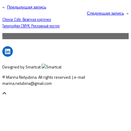
«
Предыдущая запись
Следующая запись
»
Навигация
Cheese Cafe. Визитная карточка
Типография CMYK. Рекламный постер
по
.
записям
LinkedIn
Designed by Smartcat
© Marina Nelyubina. All rights reserved. | e-mail
marina.nelubina@gmail.com