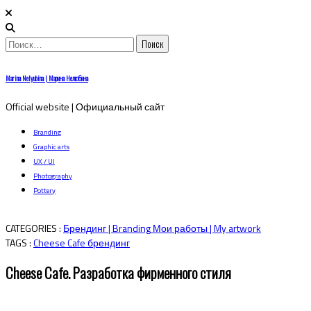
Найти:
Skip
Marina Nelyubina | Марина Нелюбина
to
content
Official website | Официальный сайт
Branding
Graphic arts
UX / UI
Photography
Pottery
CATEGORIES :
Брендинг | Branding
Мои работы | My artwork
TAGS :
Cheese Cafe
брендинг
Cheese Cafe. Разработка фирменного стиля