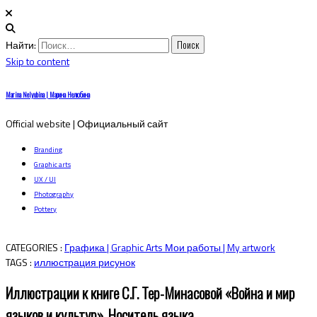
Найти:
Skip to content
Marina Nelyubina | Марина Нелюбина
Official website | Официальный сайт
Branding
Graphic arts
UX / UI
Photography
Pottery
CATEGORIES :
Графика | Graphic Arts
Мои работы | My artwork
TAGS :
иллюстрация
рисунок
Иллюстрации к книге С.Г. Тер-Минасовой «Война и мир
языков и культур». Носитель языка