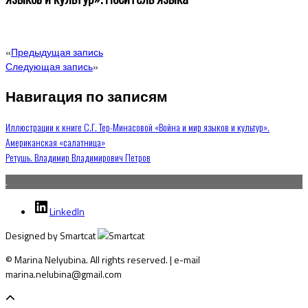
«
Предыдущая запись
Следующая запись
»
Навигация по записям
Иллюстрации к книге С.Г. Тер-Минасовой «Война и мир языков и культур».
Американская «салатница»
Ретушь. Владимир Владимирович Петров
.
LinkedIn
Designed by Smartcat
© Marina Nelyubina. All rights reserved. | e-mail
marina.nelubina@gmail.com