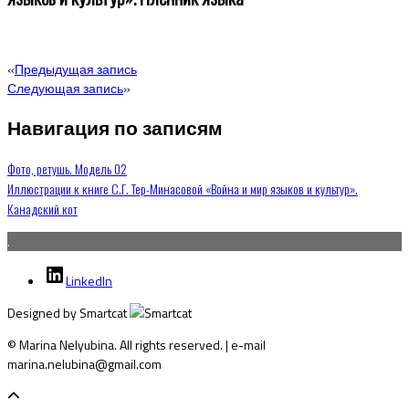
«
Предыдущая запись
Следующая запись
»
Навигация по записям
Фото, ретушь. Модель 02
Иллюстрации к книге С.Г. Тер-Минасовой «Война и мир языков и культур».
Канадский кот
.
LinkedIn
Designed by Smartcat
© Marina Nelyubina. All rights reserved. | e-mail
marina.nelubina@gmail.com