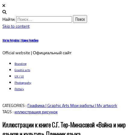
Найти:
Skip to content
Marina Nelyubina | Марина Нелюбина
Official website | Официальный сайт
Branding
Graphic arts
UX / UI
Photography
Pottery
CATEGORIES :
Графика | Graphic Arts
Мои работы | My artwork
TAGS :
иллюстрация
рисунок
Иллюстрации к книге С.Г. Тер-Минасовой «Война и мир
языков и культур». Пленник языка