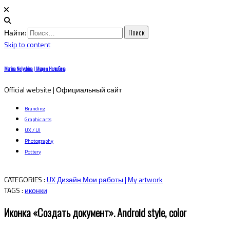
Найти:
Skip to content
Marina Nelyubina | Марина Нелюбина
Official website | Официальный сайт
Branding
Graphic arts
UX / UI
Photography
Pottery
CATEGORIES :
UX Дизайн
Мои работы | My artwork
TAGS :
иконки
Иконка «Создать документ». Android style, color