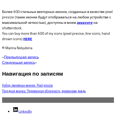
Более 600 стильных векторных иконок, созданных в качестве pixel
presize (такие иконки будут отображаться на любом устройстве с
максимальной четкостью), доступны в моем
аккаунте
на
shutterstock.
You can buy more than 600 of my icons (pixel precise, line icons, hand
drown icons)
HERE
© Marina Nelyubina
«
Предыдущая запись
Следующая запись
»
Навигация по записям
Набор линейных иконок. Pixel precise
Погодная иконка. Переменная облачность, временами дождь
.
LinkedIn