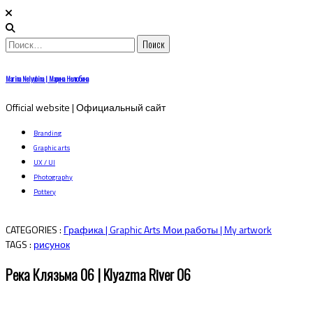
Найти:
Skip
Marina Nelyubina | Марина Нелюбина
to
content
Official website | Официальный сайт
Branding
Graphic arts
UX / UI
Photography
Pottery
CATEGORIES :
Графика | Graphic Arts
Мои работы | My artwork
TAGS :
рисунок
Река Клязьма 06 | Klyazma River 06