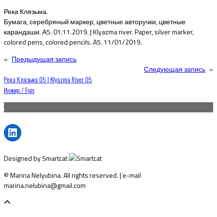
Река Клязьма.
Бумага, серебряный маркер, цветные авторучки, цветные
карандаши. А5. 01.11.2019. | Klyazma river. Paper, silver marker,
colored pens, colored pencils. A5. 11/01/2019.
«
Предыдущая запись
Следующая запись
»
Навигация
Река Клязьма 05 | Klyazma River 05
Инжир / Figs
по
.
записям
LinkedIn
Designed by Smartcat
© Marina Nelyubina. All rights reserved. | e-mail
marina.nelubina@gmail.com