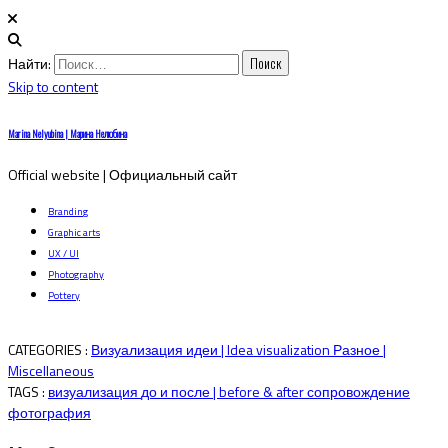
Найти:
Skip to content
Marina Nelyubina | Марина Нелюбина
Official website | Официальный сайт
Branding
Graphic arts
UX / UI
Photography
Pottery
CATEGORIES :
Визуализация идеи | Idea visualization
Разное |
Miscellaneous
TAGS :
визуализация
до и после | before & after
сопровождение
фотография