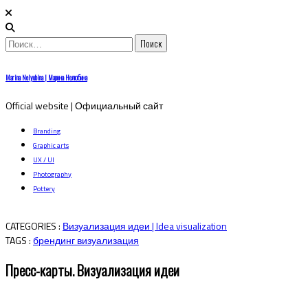
Найти:
Skip
Marina Nelyubina | Марина Нелюбина
to
content
Official website | Официальный сайт
Branding
Graphic arts
UX / UI
Photography
Pottery
CATEGORIES :
Визуализация идеи | Idea visualization
TAGS :
брендинг
визуализация
Пресс-карты. Визуализация идеи