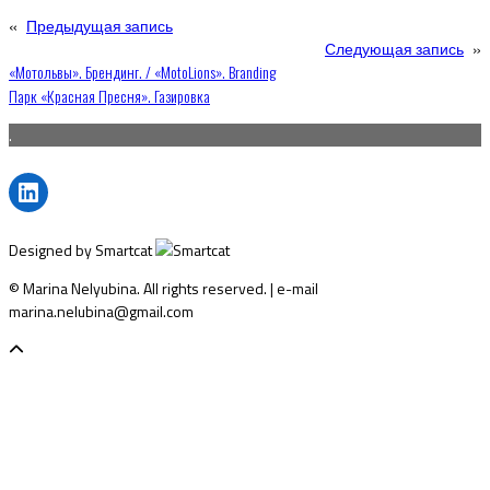
«
Предыдущая запись
Следующая запись
»
Навигация
«Мотольвы». Брендинг. / «MotoLions». Branding
Парк «Красная Пресня». Газировка
по
.
записям
LinkedIn
Designed by Smartcat
© Marina Nelyubina. All rights reserved. | e-mail
marina.nelubina@gmail.com