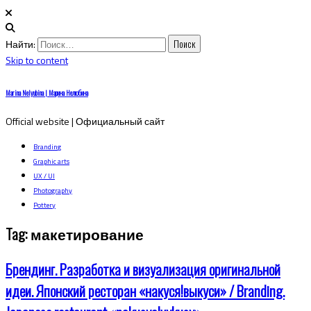
Найти:
Skip to content
Marina Nelyubina | Марина Нелюбина
Official website | Официальный сайт
Branding
Graphic arts
UX / UI
Photography
Pottery
Tag:
макетирование
Брендинг. Разработка и визуализация оригинальной
идеи. Японский ресторан «накуся!выкуси» / Branding.