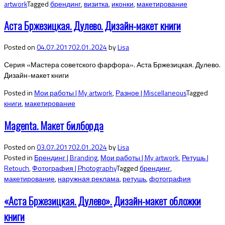
artwork
Tagged
брендинг
,
визитка
,
иконки
,
макетирование
Аста Бржезицкая. Дулево. Дизайн-макет книги
Posted on
04.07.2017
02.01.2024
by
Lisa
Серия «Мастера советского фарфора». Аста Бржезицкая. Дулево.
Дизайн-макет книги
Posted in
Мои работы | My artwork
,
Разное | Miscellaneous
Tagged
книги
,
макетирование
Magenta. Макет билборда
Posted on
03.07.2017
02.01.2024
by
Lisa
Posted in
Брендинг | Branding
,
Мои работы | My artwork
,
Ретушь |
Retouch
,
Фотография | Photography
Tagged
брендинг
,
макетирование
,
наружная реклама
,
ретушь
,
фотография
«Аста Бржезицкая. Дулево». Дизайн-макет обложки
книги