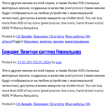
Эти и другие иконки из этой серии, а также более 600 стильных
векторных иконок, созданных в качестве pixel presize (такие иконки
будут отображаться на любом устройстве с максимальной
четкостью), доступны в моем аккаунте на shutterstock. You can buy
more than 600 of my icons (pixel precise, line icons, hand drown icons)
HERE © Marina Nelyubina
Posted in
UX Дизайн
,
Брендинг | Branding
,
Мои работы | My
artwork
Tagged
брендинг
,
визитка
,
иконки
,
макетирование
Брендинг. Визитная карточка Новосельцева
Posted on
27.07.2017
02.01.2024
by
Lisa
Эти и другие иконки из этой серии, а также более 600 стильных
векторных иконок, созданных в качестве pixel presize (такие иконки
будут отображаться на любом устройстве с максимальной
четкостью), доступны в моем аккаунте на shutterstock. You can buy
more than 600 of my icons (pixel precise, line icons, hand drown icons)
HERE © Marina Nelyubina
Posted in
UX Дизайн
,
Брендинг | Branding
,
Мои работы | My