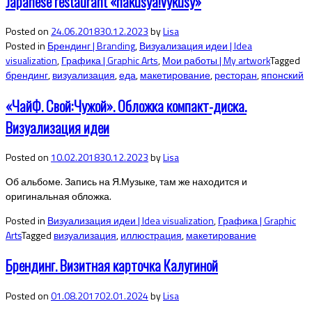
Japanese restaurant «nakusya!vykusy»
Posted on
24.06.2018
30.12.2023
by
Lisa
Posted in
Брендинг | Branding
,
Визуализация идеи | Idea
visualization
,
Графика | Graphic Arts
,
Мои работы | My artwork
Tagged
брендинг
,
визуализация
,
еда
,
макетирование
,
ресторан
,
японский
«ЧайФ. Свой:Чужой». Обложка компакт-диска.
Визуализация идеи
Posted on
10.02.2018
30.12.2023
by
Lisa
Об альбоме. Запись на Я.Музыке, там же находится и
оригинальная обложка.
Posted in
Визуализация идеи | Idea visualization
,
Графика | Graphic
Arts
Tagged
визуализация
,
иллюстрация
,
макетирование
Брендинг. Визитная карточка Калугиной
Posted on
01.08.2017
02.01.2024
by
Lisa