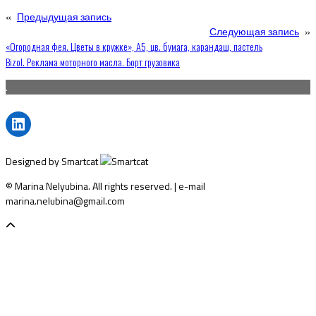
«
Предыдущая запись
Следующая запись
»
Навигация
«Огородная фея. Цветы в кружке», А5, цв. бумага, карандаш, пастель
Bizol. Реклама моторного масла. Борт грузовика
по
.
записям
LinkedIn
Designed by Smartcat
© Marina Nelyubina. All rights reserved. | e-mail
marina.nelubina@gmail.com