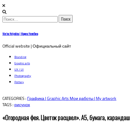
Найти:
Skip
Marina Nelyubina | Марина Нелюбина
to
content
Official website | Официальный сайт
Branding
Graphic arts
UX / UI
Photography
Pottery
CATEGORIES :
Графика | Graphic Arts
Мои работы | My artwork
TAGS :
рисунок
«Огородная фея. Цветок расцвел». А5, бумага, карандаш