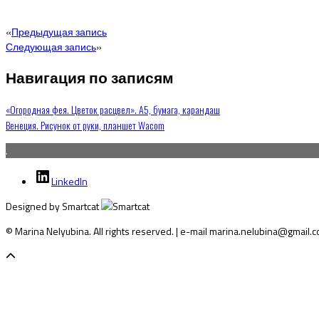
«
Предыдущая запись
Следующая запись
»
Навигация по записям
«Огородная фея. Цветок расцвел». А5, бумага, карандаш
Венеция. Рисунок от руки, планшет Wacom
.
LinkedIn
Designed by Smartcat
© Marina Nelyubina. All rights reserved. | e-mail marina.nelubina@gmail.