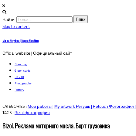
Найти:
Skip to content
Marina Nelyubina | Марина Нелюбина
Official website | Официальный сайт
Branding
Graphic arts
UX / UI
Photography
Pottery
CATEGORIES :
Мои работы | My artwork
Ретушь | Retouch
Фотография |
TAGS :
Bizol
фотография
Bizol. Реклама моторного масла. Борт грузовика