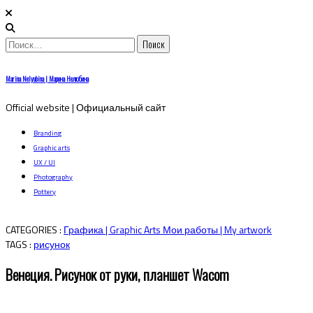
Найти:
Skip
Marina Nelyubina | Марина Нелюбина
to
content
Official website | Официальный сайт
Branding
Graphic arts
UX / UI
Photography
Pottery
CATEGORIES :
Графика | Graphic Arts
Мои работы | My artwork
TAGS :
рисунок
Венеция. Рисунок от руки, планшет Wacom