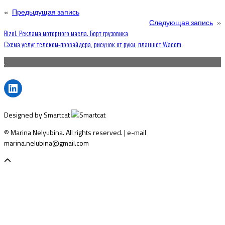
«
Предыдущая запись
Следующая запись
»
Навигация
Bizol. Реклама моторного масла. Борт грузовика
Схема услуг телеком-провайдера, рисунок от руки, планшет Wacom
по
.
записям
LinkedIn
Designed by Smartcat
© Marina Nelyubina. All rights reserved. | e-mail
marina.nelubina@gmail.com