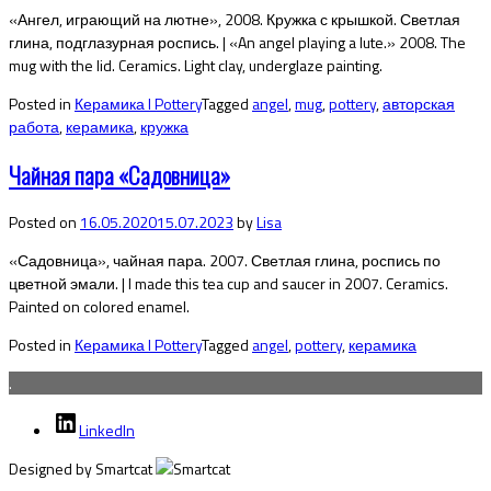
«Ангел, играющий на лютне», 2008. Кружка с крышкой. Светлая
глина, подглазурная роспись. | «An angel playing a lute.» 2008. The
mug with the lid. Ceramics. Light clay, underglaze painting.
Posted in
Керамика I Pottery
Tagged
angel
,
mug
,
pottery
,
авторская
работа
,
керамика
,
кружка
Чайная пара «Садовница»
Posted on
16.05.2020
15.07.2023
by
Lisa
«Садовница», чайная пара. 2007. Светлая глина, роспись по
цветной эмали. | I made this tea cup and saucer in 2007. Ceramics.
Painted on colored enamel.
Posted in
Керамика I Pottery
Tagged
angel
,
pottery
,
керамика
.
LinkedIn
Designed by Smartcat