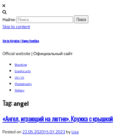
Найти:
Skip to content
Marina Nelyubina | Марина Нелюбина
Official website | Официальный сайт
Branding
Graphic arts
UX / UI
Photography
Pottery
Tag:
angel
«Ангел, играющий на лютне». Кружка с крышкой
Posted on
22.05.2020
15.07.2023
by
Lisa