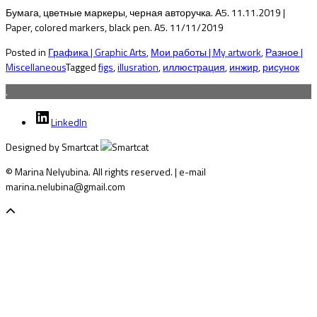
Бумага, цветные маркеры, черная авторучка. А5. 11.11.2019 |
Paper, colored markers, black pen. A5. 11/11/2019
Posted in
Графика | Graphic Arts
,
Мои работы | My artwork
,
Разное |
Miscellaneous
Tagged
figs
,
illusration
,
иллюстрация
,
инжир
,
рисунок
.
LinkedIn
Designed by Smartcat
© Marina Nelyubina. All rights reserved. | e-mail
marina.nelubina@gmail.com