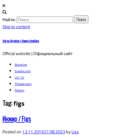
Найти:
Skip to content
Marina Nelyubina | Марина Нелюбина
Official website | Официальный сайт
Branding
Graphic arts
UX / UI
Photography
Pottery
Tag:
figs
Инжир / Figs
Posted on
13.11.2019
27.08.2023
by
Lisa