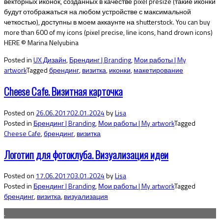
векторных иконок, созданных в качестве pixel presize (такие иконки
будут отображаться на любом устройстве с максимальной
четкостью), доступны в моем аккаунте на shutterstock. You can buy
more than 600 of my icons (pixel precise, line icons, hand drown icons)
HERE © Marina Nelyubina
Posted in
UX Дизайн
,
Брендинг | Branding
,
Мои работы | My
artwork
Tagged
брендинг
,
визитка
,
иконки
,
макетирование
Cheese Cafe. Визитная карточка
Posted on
26.06.2017
02.01.2024
by
Lisa
Posted in
Брендинг | Branding
,
Мои работы | My artwork
Tagged
Cheese Cafe
,
брендинг
,
визитка
Логотип для фотоклуба. Визуализация идеи
Posted on
17.06.2017
03.01.2024
by
Lisa
Posted in
Брендинг | Branding
,
Мои работы | My artwork
Tagged
брендинг
,
визитка
,
визуализация
.