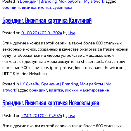
Posted in
Брендинг | Branding
,
Мои работы | My artwork
Tagged
брендинг
,
визитка
,
иконки
,
сувенирка
Брендинг. Визитная карточка Калугиной
Posted on
01.08.2017
02.01.2024
by
Lisa
Эти и другие иконки из этой серии, а также более 600 стильных
векторных иконок, созданных в качестве pixel presize (такие иконки
будут отображаться на любом устройстве с максимальной
четкостью), доступны в моем аккаунте на shutterstock. You can buy
more than 600 of my icons (pixel precise, line icons, hand drown icons)
HERE © Marina Nelyubina
Posted in
UX Дизайн
,
Брендинг | Branding
,
Мои работы | My
artwork
Tagged
брендинг
,
визитка
,
иконки
,
макетирование
Брендинг. Визитная карточка Новосельцева
Posted on
27.07.2017
02.01.2024
by
Lisa
Эти и другие иконки из этой серии, а также более 600 стильных