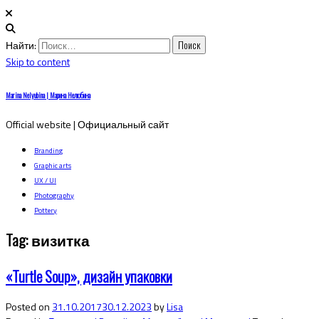
Найти:
Skip to content
Marina Nelyubina | Марина Нелюбина
Official website | Официальный сайт
Branding
Graphic arts
UX / UI
Photography
Pottery
Tag:
визитка
«Turtle Soup», дизайн упаковки
Posted on
31.10.2017
30.12.2023
by
Lisa